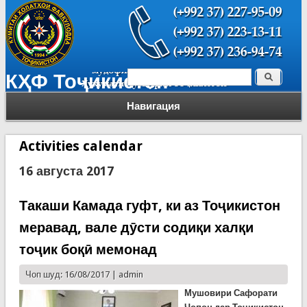
Поиск
КҲФ Тоҷикистон
Форма поиска
Навигация
Activities calendar
16 августа 2017
Такаши Камада гуфт, ки аз Тоҷикистон
меравад, вале дӯсти содиқи халқи
тоҷик боқӣ мемонад
Чоп шуд: 16/08/2017 |
admin
Мушовири Сафорати