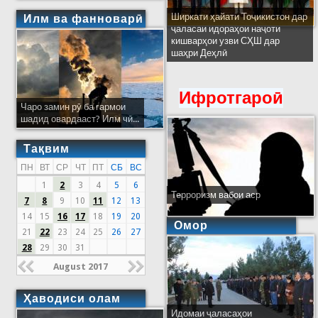
Ширкати ҳайати Тоҷикистон дар
Илм ва фанноварӣ
ҷаласаи идораҳои наҷоти
кишварҳои узви СҲШ дар
шаҳри Деҳлӣ
Ифротгароӣ
Чаро замин рӯ ба гармои
шадид овардааст? Илм чӣ...
Тақвим
ПН
ВТ
СР
ЧТ
ПТ
СБ
ВС
1
2
3
4
5
6
Терроризм вабои аср
7
8
9
10
11
12
13
14
15
16
17
18
19
20
Омор
21
22
23
24
25
26
27
28
29
30
31
August 2017
Ҳаводиси олам
Идомаи ҷаласаҳои