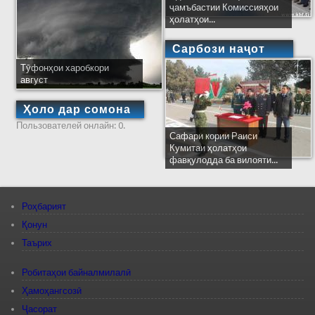
ҷамъбастии Комиссияҳои
ҳолатҳои...
Сарбози наҷот
Тӯфонҳои харобкори
август
Ҳоло дар сомона
Пользователей онлайн: 0.
Сафари кории Раиси
Кумитаи ҳолатҳои
фавқулодда ба вилояти...
Роҳбарият
Қонун
Таърих
Робитаҳои байналмилалӣ
Ҳамоҳангсозӣ
Ҷасорат