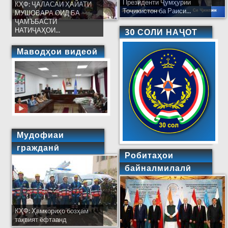
Президенти Ҷумҳурии
КҲФ: ҶАЛАСАИ ҲАЙАТИ
Тоҷикистон ба Раиси...
МУШОВАРА ОИД БА
ҶАМЪБАСТИ
НАТИҶАҲОИ...
30 СОЛИ НАҶОТ
Маводҳои видеоӣ
Мудофиаи
гражданӣ
Робитаҳои
байналмилалӣ
КҲФ: Ҳамкориҳо бозҳам
тақвият ёфтаанд