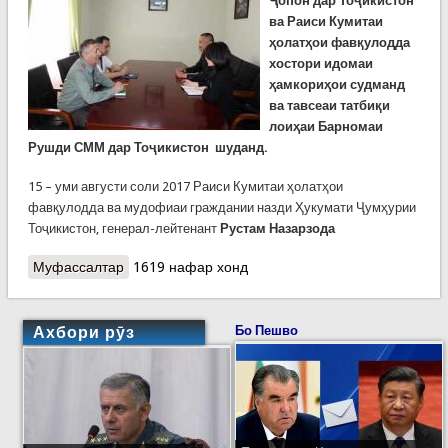
Ҷопон дар Тоҷикистон
ва Раиси Кумитаи
ҳолатҳои фавқулодда
хостори идомаи
ҳамкориҳои судманд
ва тавсеаи татбиқи
лоиҳаи Барномаи
Рушди СММ дар Тоҷикистон шуданд.
15 – уми августи соли 2017 Раиси Кумитаи ҳолатҳои
фавқулодда ва мудофиаи граждании назди Ҳукумати Ҷумҳурии
Тоҷикистон, генерал-лейтенант
Рустам Назарзода
Муфассалтар
о Такаши Камада гуфт, ки аз Тоҷикистон
1619 нафар хонд
меравад, вале дӯсти содиқи халқи тоҷик боқӣ
мемонад
Ахбори рӯз
Бо Пешво