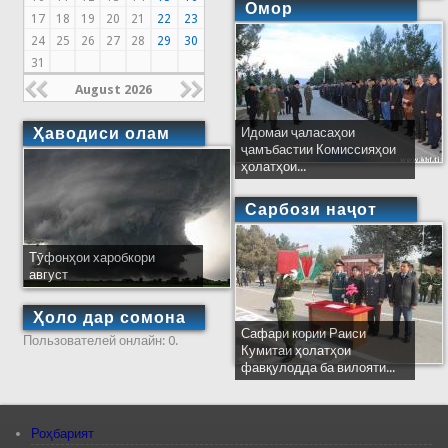
Омор
17
18
19
20
21
22
23
24
25
26
27
28
29
30
31
August 2026
Ҳаводиси олам
Идомаи ҷаласаҳои
ҷамъбастии Комиссияҳои
ҳолатҳои...
Сарбози наҷот
Тӯфонҳои харобкори
август
Ҳоло дар сомона
Сафари кории Раиси
Пользователей онлайн: 0.
Кумитаи ҳолатҳои
фавқулодда ба вилояти...
Роҳбарият