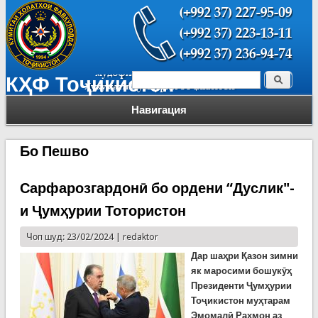
Поиск
КҲФ Тоҷикистон
Форма поиска
Навигация
Бо Пешво
Сарфарозгардонӣ бо ордени “Дуслик"-
и Ҷумҳурии Тотористон
Чоп шуд: 23/02/2024 |
redaktor
Дар шаҳри Қазон зимни
як маросими бошукӯҳ
Президенти Ҷумҳурии
Тоҷикистон муҳтарам
Эмомалӣ Раҳмон аз