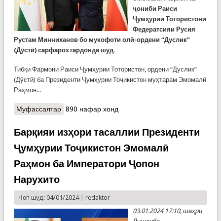
ҷониби Раиси
Ҷумҳурии Тотористони
Федератсияи Русия
Рустам Минниханов бо мукофоти олӣ-ордени “Дуслик”
(Дӯстӣ) сарфароз гардонда шуд.
Тибқи Фармони Раиси Ҷумҳурии Тотористон, ордени “Дуслик”
(Дӯстӣ) ба Президенти Ҷумҳурии Тоҷикистон муҳтарам Эмомалӣ
Раҳмон...
Муфассалтар
о Сарфарозгардонӣ бо ордени “Дуслик"-и
890 нафар хонд
Ҷумҳурии Тотористон
Барқияи изҳори тасаллии Президенти
Ҷумҳурии Тоҷикистон Эмомалӣ
Раҳмон ба Императори Ҷопон
Нарухито
Чоп шуд: 04/01/2024 |
redaktor
03.01.2024 17:10, шаҳри