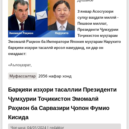
Душанбе
3 январ Асосгузори
сулҳу ваҳдати миллӣ -
Пешвои миллат,
Президенти Ҷумҳурии
Тоҷикистон муҳтарам
Эмомалӣ Раҳмон ба Императори Япония муҳтарам Нарухито
барқияи изҳори тасаллӣ ирсол намуданд, ки дар он
омадааст:
«Аълоҳазрат,
Муфассалтар
о Барқияи изҳори тасаллии Президенти
2056 нафар хонд
Ҷумҳурии Тоҷикистон Эмомалӣ Раҳмон ба
Императори Ҷопон Нарухито
Барқияи изҳори тасаллии Президенти
Ҷумҳурии Тоҷикистон Эмомалӣ
Раҳмон ба Сарвазири Ҷопон Фумио
Кисида
Чоп шуд: 04/01/2024 |
redaktor