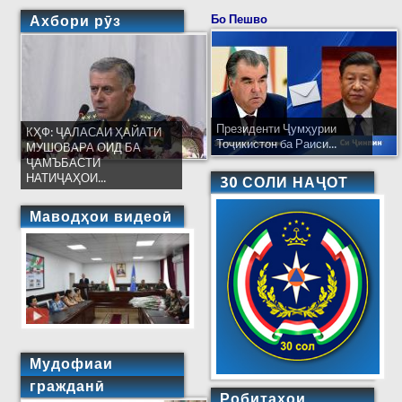
Ахбори рӯз
Бо Пешво
Президенти Ҷумҳурии
КҲФ: ҶАЛАСАИ ҲАЙАТИ
Тоҷикистон ба Раиси...
МУШОВАРА ОИД БА
ҶАМЪБАСТИ
НАТИҶАҲОИ...
30 СОЛИ НАҶОТ
Маводҳои видеоӣ
Мудофиаи
гражданӣ
Робитаҳои