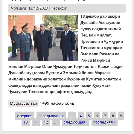
Чоп шуд: 13/12/2023 |
redaktor
13 декабр дар шаҳри
Душанбе Асосгузори
сулҳу ваҳдати миллӣ-
Пешвои миллат,
Президенти Ҷумҳурии
Тоҷикистон муҳтарам
Эмомалӣ Раҳмон ва
Раиси Маҷлиси
миллии Маҷлиси Олии Ҷумҳурии Тоҷикистон, Раиси шаҳри
Душанбе муҳтарам Рустами Эмомалӣ бинои Маркази
миллии идоракунии ҳолатҳои буҳронии Кумитаи ҳолатҳои
фавқулодда ва мудофиаи граждании назди Ҳукумати
Ҷумҳурии Тоҷикистонро ифтитоҳ намуданд.
Муфассалтар
о Ифтитоҳи бинои Маркази миллии идоракунии
1499 нафар хонд
ҳолатҳои буҳронӣ
« первая
‹ предыдущая
…
4
5
6
7
8
9
Страницы
10
11
12
…
следующая ›
последняя »