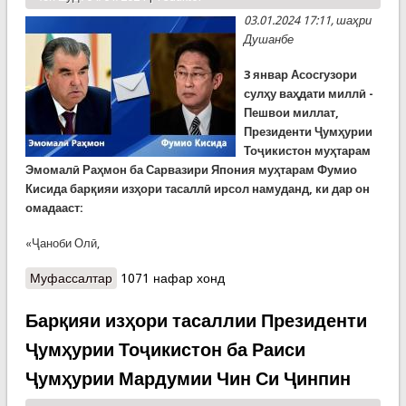
03.01.2024 17:11, шаҳри
Душанбе
3 январ Асосгузори
сулҳу ваҳдати миллӣ -
Пешвои миллат,
Президенти Ҷумҳурии
Тоҷикистон муҳтарам
Эмомалӣ Раҳмон ба Сарвазири Япония муҳтарам Фумио
Кисида барқияи изҳори тасаллӣ ирсол намуданд, ки дар он
омадааст:
«Ҷаноби Олӣ,
Муфассалтар
о Барқияи изҳори тасаллии Президенти
1071 нафар хонд
Ҷумҳурии Тоҷикистон Эмомалӣ Раҳмон ба
Сарвазири Ҷопон Фумио Кисида
Барқияи изҳори тасаллии Президенти
Ҷумҳурии Тоҷикистон ба Раиси
Ҷумҳурии Мардумии Чин Си Ҷинпин