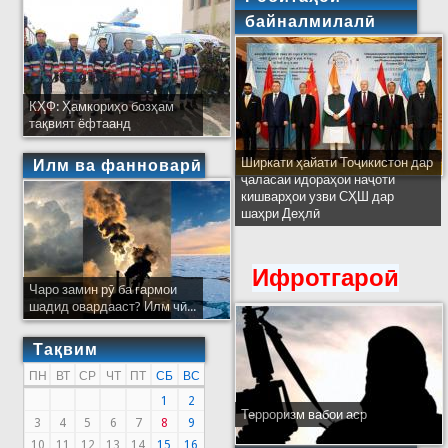
байналмилалӣ
КҲФ: Ҳамкориҳо бозҳам
тақвият ёфтаанд
Ширкати ҳайати Тоҷикистон дар
Илм ва фанноварӣ
ҷаласаи идораҳои наҷоти
кишварҳои узви СҲШ дар
шаҳри Деҳлӣ
Ифротгароӣ
Чаро замин рӯ ба гармои
шадид овардааст? Илм чӣ...
Тақвим
ПН
ВТ
СР
ЧТ
ПТ
СБ
ВС
1
2
Терроризм вабои аср
3
4
5
6
7
8
9
10
11
12
13
14
15
16