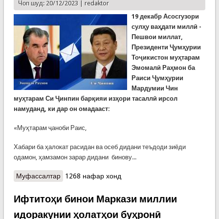
Чоп шуд: 20/12/2023 |
redaktor
19 декабр Асосгузори
сулҳу ваҳдати миллӣ -
Пешвои миллат,
Президенти Ҷумҳурии
Тоҷикистон муҳтарам
Эмомалӣ Раҳмон ба
Раиси Ҷумҳурии
Мардумии Чин
муҳтарам Си Ҷинпин барқияи изҳори тасаллӣ ирсол
намуданд, ки дар он омадааст:
«Муҳтарам ҷаноби Раис,
Хабари ба ҳалокат расидан ва осеб дидани теъдоди зиёди
одамон, ҳамзамон зарар дидани бинову...
Муфассалтар
о Барқияи изҳори тасаллии Президенти
1268 нафар хонд
Ҷумҳурии Тоҷикистон ба Раиси Ҷумҳурии
Мардумии Чин Си Ҷинпин
Ифтитоҳи бинои Маркази миллии
идоракунии ҳолатҳои буҳронӣ