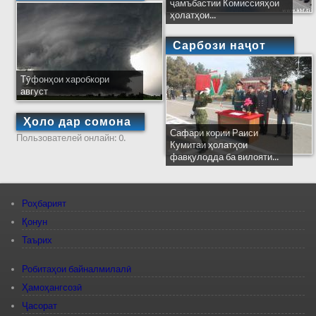
ҷамъбастии Комиссияҳои
ҳолатҳои...
Сарбози наҷот
Тӯфонҳои харобкори
август
Ҳоло дар сомона
Сафари кории Раиси
Пользователей онлайн: 0.
Кумитаи ҳолатҳои
фавқулодда ба вилояти...
Роҳбарият
Қонун
Таърих
Робитаҳои байналмилалӣ
Ҳамоҳангсозӣ
Ҷасорат