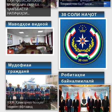
КҲФ: ҶАЛАСАИ ҲАЙАТИ
Тоҷикистон ба Раиси...
МУШОВАРА ОИД БА
ҶАМЪБАСТИ
НАТИҶАҲОИ...
30 СОЛИ НАҶОТ
Маводҳои видеоӣ
Мудофиаи
гражданӣ
Робитаҳои
байналмилалӣ
КҲФ: Ҳамкориҳо бозҳам
тақвият ёфтаанд