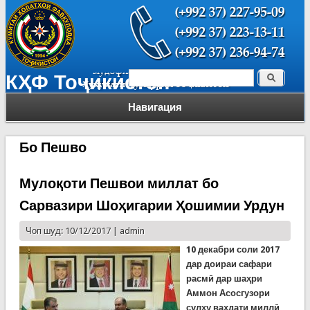
Поиск
КҲФ Тоҷикистон
Форма поиска
Навигация
Бо Пешво
Мулоқоти Пешвои миллат бо
Сарвазири Шоҳигарии Ҳошимии Урдун
Чоп шуд: 10/12/2017 |
admin
10 декабри соли 2017
дар доираи сафари
расмӣ дар шаҳри
Аммон Асосгузори
сулҳу ваҳдати миллӣ