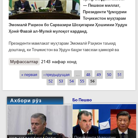
— Пешвои миллат,
Президенти Ҷумҳурии
Тоҷикистон муҳтарам
Эмомалӣ Раҳмон бо Сарвазири Шоҳигарии Ҳошимии Урдун
Ҳонӣ Фавзӣ ал-Мулкӣ мулоқот карданд.
Президенти мамлакат муҳтарам Эмомалӣ Раҳмон таъкид
доштанд, ки Тоҷикистон ва Урдун баҳри тавсеаи ҳамкорӣ ва
Муфассалтар
о Мулоқоти Пешвои миллат бо Сарвазири
2143 нафар хонд
Шоҳигарии Ҳошимии Урдун
« первая
‹ предыдущая
…
48
49
50
51
Страницы
52
53
54
55
56
Ахбори рӯз
Бо Пешво
Президенти Ҷумҳурии