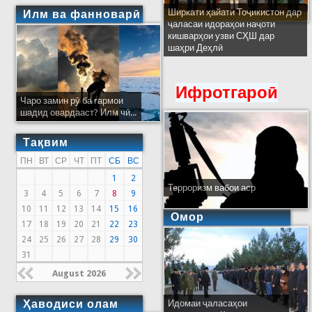
Ширкати ҳайати Тоҷикистон дар
Илм ва фанноварӣ
ҷаласаи идораҳои наҷоти
кишварҳои узви СҲШ дар
шаҳри Деҳлӣ
Ифротгароӣ
Чаро замин рӯ ба гармои
шадид овардааст? Илм чӣ...
Тақвим
ПН
ВТ
СР
ЧТ
ПТ
СБ
ВС
1
2
Терроризм вабои аср
3
4
5
6
7
8
9
10
11
12
13
14
15
16
Омор
17
18
19
20
21
22
23
24
25
26
27
28
29
30
31
August 2026
Ҳаводиси олам
Идомаи ҷаласаҳои