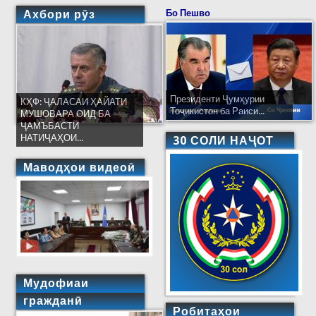
Ахбори рӯз
Бо Пешво
Президенти Ҷумҳурии
КҲФ: ҶАЛАСАИ ҲАЙАТИ
Тоҷикистон ба Раиси...
МУШОВАРА ОИД БА
ҶАМЪБАСТИ
НАТИҶАҲОИ...
30 СОЛИ НАҶОТ
Маводҳои видеоӣ
Мудофиаи
гражданӣ
Робитаҳои