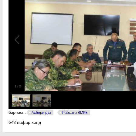
1
/
2
барчасп:
Ахбори рӯз
Раёсати ВМКБ
648 нафар хонд