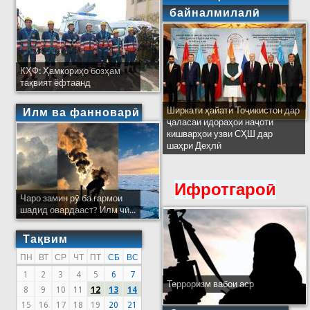
байналмилалӣ
КҲФ: Ҳамкориҳо бозҳам
тақвият ёфтаанд
Ширкати ҳайати Тоҷикистон дар
Илм ва фанноварӣ
ҷаласаи идораҳои наҷоти
кишварҳои узви СҲШ дар
шаҳри Деҳлӣ
Ифротгароӣ
Чаро замин рӯ ба гармои
шадид овардааст? Илм чӣ...
Тақвим
ПН
ВТ
СР
ЧТ
ПТ
СБ
ВС
1
2
3
4
5
6
7
Терроризм вабои аср
8
9
10
11
12
13
14
15
16
17
18
19
20
21