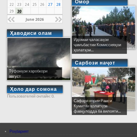
Омор
22
23
24
25
26
27
28
29
30
June 2026
Ҳаводиси олам
Идомаи ҷаласаҳои
ҷамъбастии Комиссияҳои
ҳолатҳои...
Сарбози наҷот
Тӯфонҳои харобкори
август
Ҳоло дар сомона
Пользователей онлайн: 0.
Сафари кории Раиси
Кумитаи ҳолатҳои
фавқулодда ба вилояти...
Роҳбарият