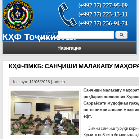
Поиск
КҲФ Тоҷикистон
Форма поиска
Навигация
КҲФ-ВМКБ: САНҶИШИ МАЛАКАВУ МАҲОР
Чоп шуд: 12/06/2026 |
admin
Санҷиши малакаву маҳорати
роҳбарии полковник Хурше
Сарраёсати мудофиаи граж
он то нимаи аввали моҳи и
ёфт.
Зимни санҷиш гурӯҳи корӣ 
Кумита вобаста ба масъалаҳо