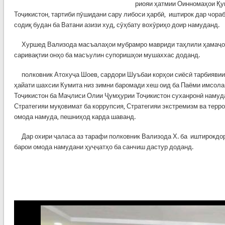
риояи ҳатмии Оинномаҳои Қ
Тоҷикистон, тартиби пӯшидани сару либоси ҳарбӣ, иштирок дар чораб
содиқ будан ба Ватани азизи худ, сӯҳбату вохӯриҳо доир намуданд.
Хуршед Вализода масъалаҳои мубрамро мавриди таҳлили ҳамаҷони
саривақтии онҳо ба масъулин супоришҳои мушаххас доданд.
полковник Атохуҷа Шоев, сардори Шуъбаи корҳои сиёсӣ тарбиявии 
ҳайати шахсии Кумита низ зимни баромади хеш оид ба Паёми имсол
Тоҷикистон ба Маҷлиси Олии Ҷумҳурии Тоҷикистон суханронӣ намуда,
Стратегияи муқовимат ба коррупсия, Стратегияи экстремизм ва тер
омода намуда, пешниҳод карда шаванд.
Дар охири ҷаласа аз тарафи полковник Вализода Х. ба иштирокдо
барои омода намудани ҳуҷҷатҳо ба санчиш дастур доданд.