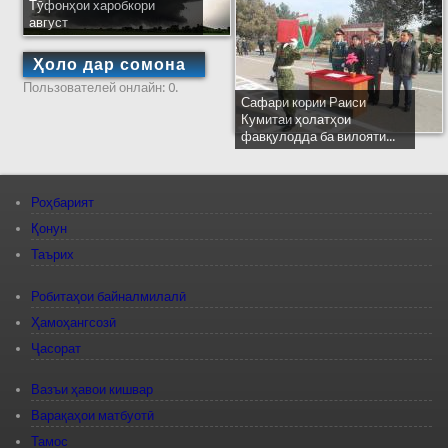
Тӯфонҳои харобкори
август
Ҳоло дар сомона
Пользователей онлайн: 0.
Сафари кории Раиси
Кумитаи ҳолатҳои
фавқулодда ба вилояти...
Роҳбарият
Қонун
Таърих
Робитаҳои байналмилалӣ
Ҳамоҳангсозӣ
Ҷасорат
Вазъи ҳавои кишвар
Варақаҳои матбуотӣ
Тамос