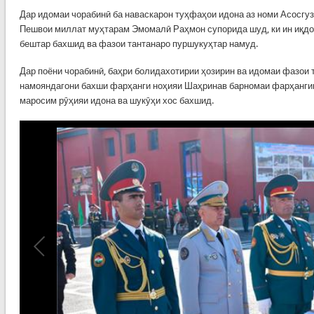
Дар идомаи чорабинӣ ба наваскарон туҳфаҳои идона аз номи Асосгу
Пешвои миллат муҳтарам Эмомалӣ Раҳмон супорида шуд, ки ин иқдо
бештар бахшид ва фазои тантанаро пуршукуҳтар намуд.
Дар поёни чорабинӣ, баҳри болидахотирии ҳозирин ва идомаи фазои 
намояндагони бахши фарҳанги ноҳияи Шаҳринав барномаи фарҳангии 
маросим рӯҳияи идона ва шукӯҳи хос бахшид.