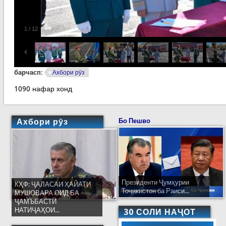
1
/
12
барчасп:
Ахбори рӯз
1090 нафар хонд
Ахбори рӯз
Бо Пешво
Президенти Ҷумҳурии
КҲФ: ҶАЛАСАИ ҲАЙАТИ
Тоҷикистон ба Раиси...
МУШОВАРА ОИД БА
ҶАМЪБАСТИ
НАТИҶАҲОИ...
30 СОЛИ НАҶОТ