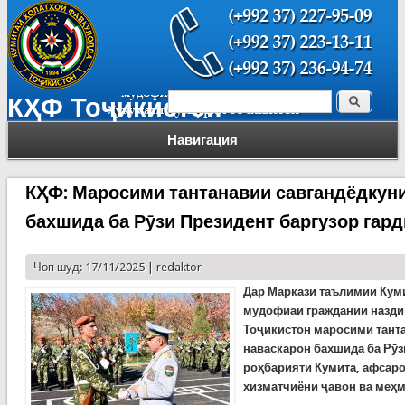
Поиск
КҲФ Тоҷикистон
Форма поиска
Навигация
КҲФ: Маросими тантанавии савгандёдкун
бахшида ба Рӯзи Президент баргузор гар
Чоп шуд: 17/11/2025 |
redaktor
Дар Маркази таълимии Кум
мудофиаи граждании назди
Тоҷикистон маросими тант
наваскарон бахшида ба Рӯз
роҳбарияти Кумита, афсаро
хизматчиёни ҷавон ва меҳм