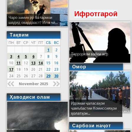
Ифротгароӣ
Чаро замин рӯ ба гармои
шадид овардааст? Илм чӣ...
Тақвим
ПН
ВТ
СР
ЧТ
ПТ
СБ
ВС
1
2
Терроризм вабои аср
3
4
5
6
7
8
9
10
11
12
13
14
15
16
Омор
17
18
19
20
21
22
23
24
25
26
27
28
29
30
November 2025
Ҳаводиси олам
Идомаи ҷаласаҳои
ҷамъбастии Комиссияҳои
ҳолатҳои...
Сарбози наҷот