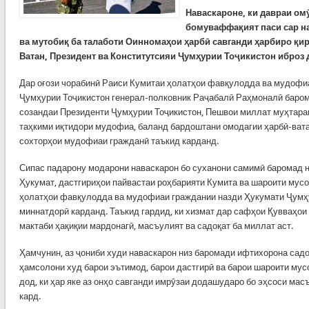
Наваскароне, ки давраи о
бомуваффақият паси сар на
ва мутобиқ ба талаботи Оинномаҳои ҳарбӣ савганди ҳарбиро қиро
Ватан, Президент ва Конститутсияи Ҷумҳурии Тоҷикистон иброз 
Дар оғози чорабинӣ Раиси Кумитаи ҳолатҳои фавқулодда ва мудофи
Ҷумҳурии Тоҷикистон генерал-полковник Раҷабалӣ Раҳмоналӣ баром
созандаи Президенти Ҷумҳурии Тоҷикистон, Пешвои миллат муҳтар
таҳкими иқтидори мудофиа, баланд бардоштани омодагии ҳарбӣ-ват
сохторҳои мудофиаи гражданӣ таъкид карданд.
Сипас падарону модарони наваскарон бо суханони самимӣ баромад н
Ҳукумат, дастгириҳои пайвастаи роҳбарияти Кумита ва шароити мус
ҳолатҳои фавқулодда ва мудофиаи граждании назди Ҳукумати Ҷумҳу
миннатдорӣ карданд. Таъкид гардид, ки хизмат дар сафҳои Қувваҳо
мактаби ҳақиқии мардонагӣ, масъулият ва садоқат ба миллат аст.
Ҳамчунин, аз ҷониби худи наваскарон низ баромади ифтихорона садо
ҳамсолони худ барои эътимод, барои дастгирӣ ва барои шароити мус
дод, ки ҳар яке аз онҳо савганди имрӯзаи додашударо бо эҳсоси мас
кард.