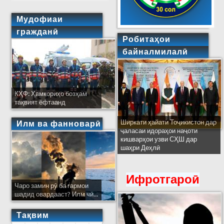
Мудофиаи
гражданӣ
Робитаҳои
байналмилалӣ
КҲФ: Ҳамкориҳо бозҳам
тақвият ёфтаанд
Ширкати ҳайати Тоҷикистон дар
Илм ва фанноварӣ
ҷаласаи идораҳои наҷоти
кишварҳои узви СҲШ дар
шаҳри Деҳлӣ
Ифротгароӣ
Чаро замин рӯ ба гармои
шадид овардааст? Илм чӣ...
Тақвим