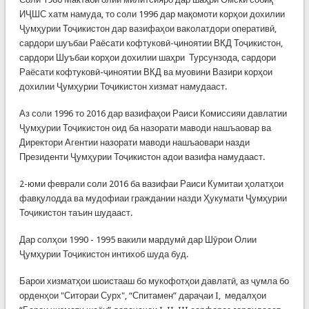
ИҶШС хатм намуда, то соли 1996 дар мақомоти корҳои дохилии
Ҷумҳурии Тоҷикистон дар вазифаҳои ваколатдори оперативӣ,
сардори шуъбаи Раёсати кофтуковӣ-ҷиноятии ВКД Тоҷикистон,
сардори Шуъбаи корҳои дохилии шаҳри Турсунзода, сардори
Раёсати кофтуковӣ-ҷиноятии ВКД ва муовини Вазири корҳои
дохилии Ҷумҳурии Тоҷикистон хизмат намудааст.
Аз соли 1996 то 2016 дар вазифаҳои Раиси Комиссияи давлатии
Ҷумҳурии Тоҷикистон оид ба назорати маводи нашъаовар ва
Директори Агентии назорати маводи нашъаовари назди
Президенти Ҷумҳурии Тоҷикистон адои вазифа намудааст.
2-юми феврали соли 2016 ба вазифаи Раиси Кумитаи ҳолатҳои
фавқулодда ва мудофиаи граждании назди Ҳукумати Ҷумҳурии
Тоҷикистон таъин шудааст.
Дар солҳои 1990 - 1995 вакили мардумӣ дар Шӯрои Олии
Ҷумҳурии Тоҷикистон интихоб шуда буд.
Барои хизматҳои шоистааш бо мукофотҳои давлатӣ, аз ҷумла бо
орденҳои "Ситораи Сурх", “Спитамен” дараҷаи I, медалҳои