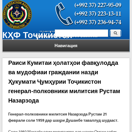
Поиск
КҲФ Тоҷикистон
Форма поиска
Навигация
Раиси Кумитаи ҳолатҳои фавқулодда
ва мудофиаи граждании назди
Ҳукумати Ҷумҳурии Тоҷикистон
генерал-полковники милитсия Рустам
Назарзода
Генерал-полковники милитсия Назарзода Рустам 21
феврали соли 1959 дар шаҳри Душанбе таваллуд шудааст.
Соли 1980 Мактаби олии милитсияро дар шаҳри Омски собиқ