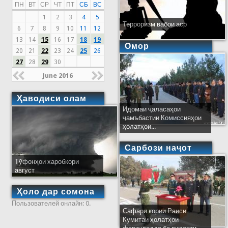
ПН
ВТ
СР
ЧТ
ПТ
СБ
ВС
1
2
3
4
5
Терроризм вабои аср
6
7
8
9
10
11
12
13
14
15
16
17
18
19
Омор
20
21
22
23
24
25
26
27
28
29
30
June 2016
Ҳаводиси олам
Идомаи ҷаласаҳои
ҷамъбастии Комиссияҳои
ҳолатҳои...
Сарбози наҷот
Тӯфонҳои харобкори
август
Ҳоло дар сомона
Пользователей онлайн: 0.
Сафари кории Раиси
Кумитаи ҳолатҳои